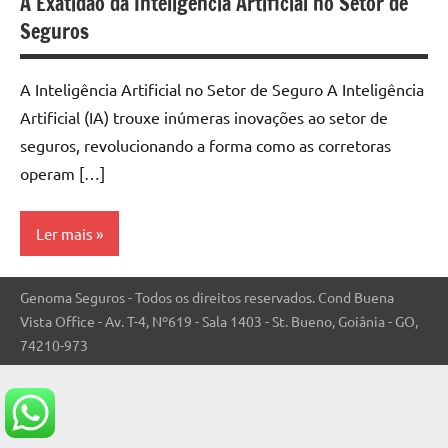
A Exatidão da Inteligência Artificial no Setor de
Seguros
A Inteligência Artificial no Setor de Seguro A Inteligência
Artificial (IA) trouxe inúmeras inovações ao setor de
seguros, revolucionando a forma como as corretoras
operam […]
Ler mais
Inteligência
Genoma Seguros - Todos os direitos reservados. Cond Buena
Artificial e
Vista Office - Av. T-4, Nº619 - Sala 1403 - St. Bueno, Goiânia - GO,
Seguros
74210-973